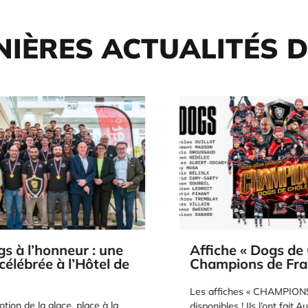
NIÈRES ACTUALITÉS 
 à l’honneur : une
Affiche « Dogs de C
élébrée à l’Hôtel de
Champions de Fran
Les affiches « CHAMPIONS 
ion de la glace, place à la
disponibles ! Ils l’ont fait.Au