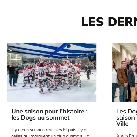
LES DER
Une saison pour l’histoire :
Les Dogs
les Dogs au sommet
saison c
Ville
Il y a des saisons réussies.Et puis il y a
Après l’émot
celles qui marquent un club à jamais. La