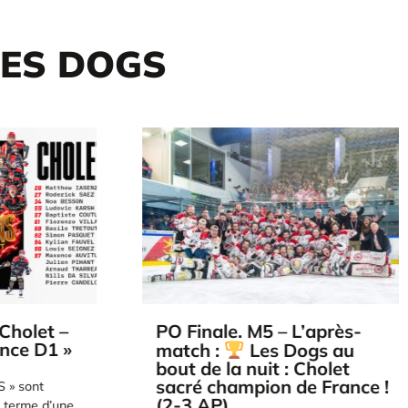
DES DOGS
holet –
PO Finale. M5 – L’après-
ce D1 »
match :
Les Dogs au
bout de la nuit : Cholet
sacré champion de France !
» sont
(2-3 AP)
 terme d’une