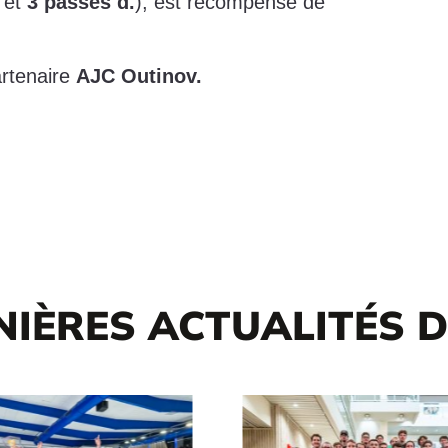
et
3 passes d.
), est récompensé de
artenaire
AJC Outinov.
NIÈRES ACTUALITÉS 