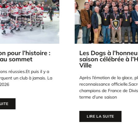
 à l’honneur : une
Affiche « Dogs de C
élébrée à l’Hôtel de
Champions de Fran
Les affiches « CHAMPIONS 
ion de la glace, place à la
disponibles ! Ils l’ont fait.Au
ce officielle.Sacrés
saison exceptionnelle, les D
e France de Division 1 au
Cholet sont
 saison
LIRE LA SUITE
SUITE