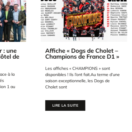
holet –
PO Finale. M5 – L’après-
ce D1 »
match :
Les Dogs au
bout de la nuit : Cholet
sacré champion de France !
» sont
(2-3 AP)
 terme d’une
ogs de
Ils l’ont fait.Au terme d’un match 5
irrespirable, au bout de la prolongation,
les Dogs de Cholet ont renversé les
LIRE LA SUITE