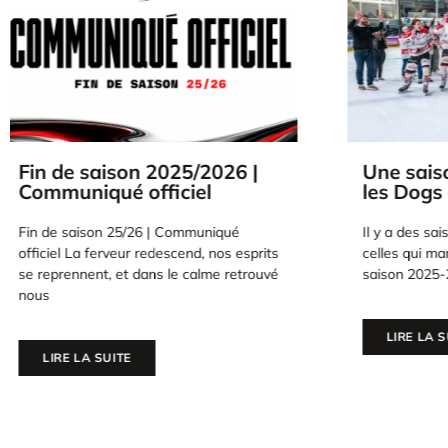
Une saison pour l’histoire :
Les Dogs
les Dogs au sommet
saison c
Ville
Il y a des saisons réussies.Et puis il y a
Après l’émot
celles qui marquent un club à jamais. La
reconnaissan
saison 2025-2026
champions d
terme d’une
LIRE LA SUITE
LIRE LA 