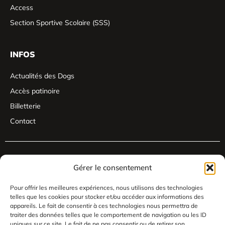
Access
Section Sportive Scolaire (SSS)
INFOS
Actualités des Dogs
Accès patinoire
Billetterie
Contact
Gérer le consentement
Pour offrir les meilleures expériences, nous utilisons des technologies
telles que les cookies pour stocker et/ou accéder aux informations des
appareils. Le fait de consentir à ces technologies nous permettra de
traiter des données telles que le comportement de navigation ou les ID
uniques sur ce site. Le fait de ne pas consentir ou de retirer son