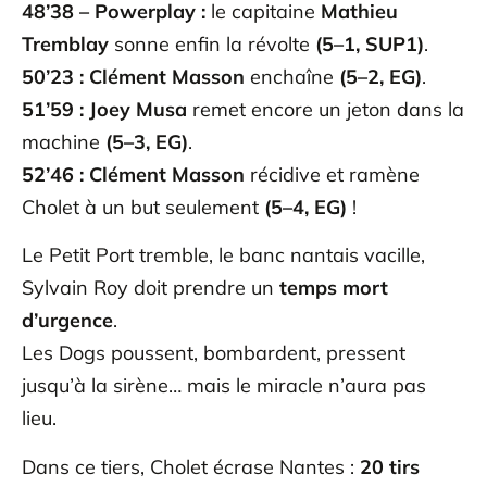
48’38 – Powerplay :
le capitaine
Mathieu
Tremblay
sonne enfin la révolte
(5–1, SUP1)
.
50’23 :
Clément Masson
enchaîne
(5–2, EG)
.
51’59 :
Joey Musa
remet encore un jeton dans la
machine
(5–3, EG)
.
52’46 :
Clément
Masson
récidive et ramène
Cholet à un but seulement
(5–4, EG)
!
Le Petit Port tremble, le banc nantais vacille,
Sylvain Roy doit prendre un
temps mort
d’urgence
.
Les Dogs poussent, bombardent, pressent
jusqu’à la sirène… mais le miracle n’aura pas
lieu.
Dans ce tiers, Cholet écrase Nantes :
20 tirs