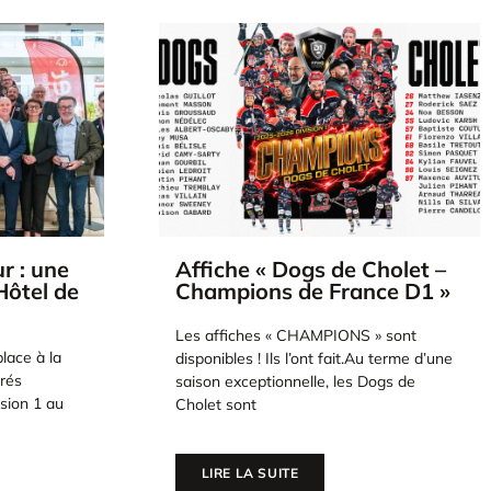
holet –
PO Finale. M5 – L’après-
ce D1 »
match :
Les Dogs au
bout de la nuit : Cholet
sacré champion de France !
» sont
(2-3 AP)
 terme d’une
ogs de
Ils l’ont fait.Au terme d’un match 5
irrespirable, au bout de la prolongation,
les Dogs de Cholet ont renversé les