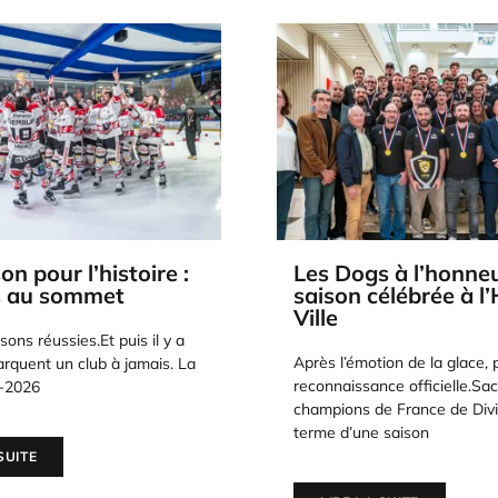
 à l’honneur : une
Affiche « Dogs de C
élébrée à l’Hôtel de
Champions de Fran
Les affiches « CHAMPIONS 
ion de la glace, place à la
disponibles ! Ils l’ont fait.Au
ce officielle.Sacrés
saison exceptionnelle, les D
e France de Division 1 au
Cholet sont
 saison
LIRE LA SUITE