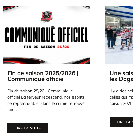
Une saison pour l’histoire :
Les Dogs
les Dogs au sommet
saison c
Ville
Il y a des saisons réussies.Et puis il y a
Après l’émot
celles qui marquent un club à jamais. La
reconnaissan
saison 2025-2026
champions d
terme d’une
LIRE LA SUITE