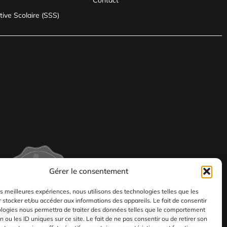
Contact
tive Scolaire (SSS)
Gérer le consentement
les meilleures expériences, nous utilisons des technologies telles que les
 stocker et/ou accéder aux informations des appareils. Le fait de consentir
ologies nous permettra de traiter des données telles que le comportement
n ou les ID uniques sur ce site. Le fait de ne pas consentir ou de retirer son