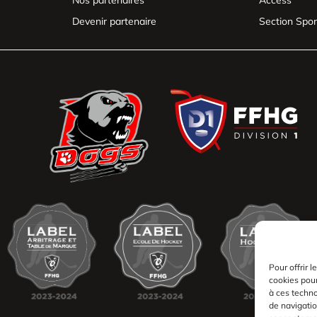
Nos partenaires
Access
Devenir partenaire
Section Spor
Pour offrir 
cookies pour
à ces techn
de navigatio