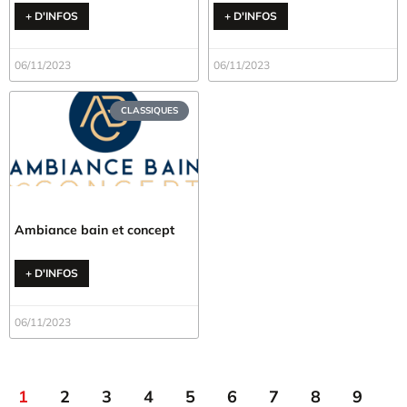
+ D'INFOS
+ D'INFOS
06/11/2023
06/11/2023
CLASSIQUES
Ambiance bain et concept
+ D'INFOS
06/11/2023
1
2
3
4
5
6
7
8
9