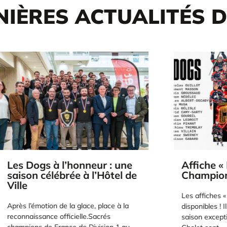
NIÈRES ACTUALITÉS 
 à l’honneur : une
Affiche « Dogs de C
élébrée à l’Hôtel de
Champions de Fran
Les affiches « CHAMPIONS 
ion de la glace, place à la
disponibles ! Ils l’ont fait.Au
ce officielle.Sacrés
saison exceptionnelle, les D