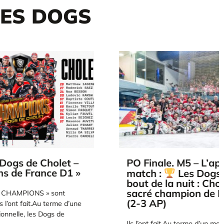
DES DOGS
holet –
PO Finale. M5 – L’après-
ce D1 »
match :
Les Dogs au
bout de la nuit : Cholet
sacré champion de France !
» sont
(2-3 AP)
 terme d’une
ogs de
Ils l’ont fait.Au terme d’un match 5