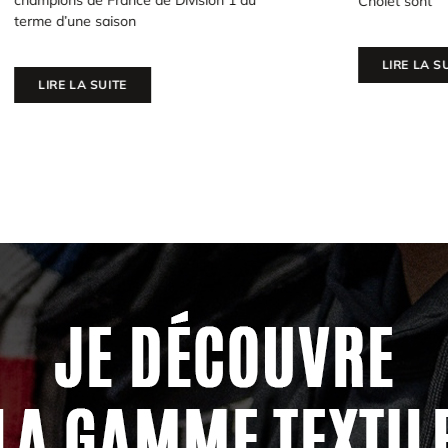
e France de Division 1 au
Cholet sont
 saison
LIRE LA SUITE
SUITE