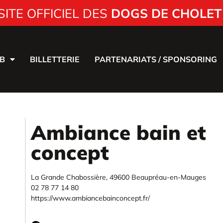
SITE OFFICIEL DES
DOGS DE CHOLET
B
BILLETTERIE
PARTENARIATS / SPONSORING
Ambiance bain et
concept
La Grande Chabossière, 49600 Beaupréau-en-Mauges
02 78 77 14 80
https://www.ambiancebainconcept.fr/