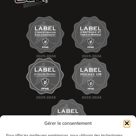
uniques sur ce site. Le fait de ne pas consentir ou de retirer son
consentement peut avoir un effet négatif sur certaines caractéristiques et
fonctions.
Accepter
Refuser
Voir les préférences