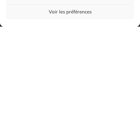
Voir les préférences
2026
Les Dogs de Cholet tous droits réservés
Mentions légales