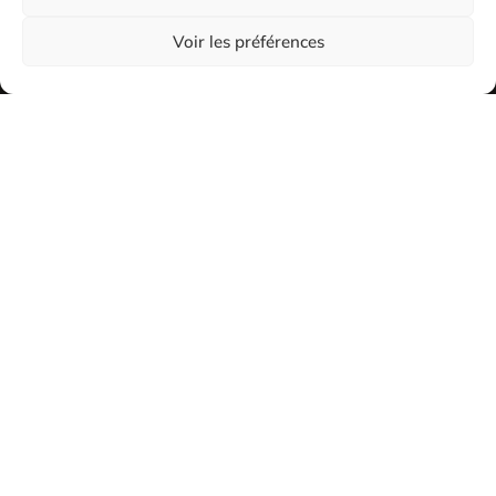
Voir les préférences
2026
Les Dogs de Cholet tous droits réservés
Mentions légales