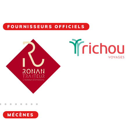
FOURNISSEURS OFFICIELS
MÉCÈNES