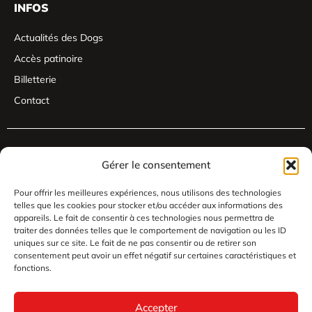
INFOS
Actualités des Dogs
Accès patinoire
Billetterie
Contact
Gérer le consentement
Pour offrir les meilleures expériences, nous utilisons des technologies
telles que les cookies pour stocker et/ou accéder aux informations des
appareils. Le fait de consentir à ces technologies nous permettra de
traiter des données telles que le comportement de navigation ou les ID
uniques sur ce site. Le fait de ne pas consentir ou de retirer son
consentement peut avoir un effet négatif sur certaines caractéristiques et
fonctions.
Accepter